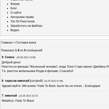
Форум
Блог
О сайте
Авторские права
Топ 50 Рингтонов
Заработать на файлах
Видео
Главная
»
Гостевая книга
Показано
1
-
9
из
9
сообщений
9
.
Семен
(16.06.2013 13:58)
Добрый день!
Рингтон из фильма "Железный человек", когда Тони Старк звонит Джеймсу Р
Т.е. рингтон мобильника Роуди в фильме. Спасибо!!
8
.
тарасов николай
[
сатурн8
]
(14.05.2013 07:08)
Здравствуйте. Металика- Fade To Back. было бы не плохо....Благодарю
7
.
николай
(13.05.2013 22:27)
Metallica- Fade To Black