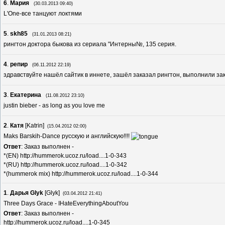
6
.
Мария
(30.03.2013 09:40)
L'One-все танцуют локтями
5
.
skh85
(31.01.2013 08:21)
рингтон доктора быкова из сериала "Интерны№, 135 серия.
4
.
репир
(06.11.2012 22:19)
здравствуйте нашёл сайтик в иннете, зашёл заказал рингтон, выполнили зака
3
.
Екатерина
(11.08.2012 23:10)
justin bieber - as long as you love me
2
.
Катя
[
Katrin
]
(15.04.2012 02:00)
Maks Barskih-Dance русскую и английскую!!!!
Ответ
: Заказ выполнен -
*(EN)
http://hummerok.ucoz.ru/load....1-0-343
*(RU)
http://hummerok.ucoz.ru/load....1-0-342
*(hummerok mix)
http://hummerok.ucoz.ru/load....1-0-344
1
.
Дарья Glyk
[
Glyk
]
(03.04.2012 21:41)
Three Days Grace - IHateEverythingAboutYou
Ответ
: Заказ выполнен -
http://hummerok.ucoz.ru/load....1-0-345