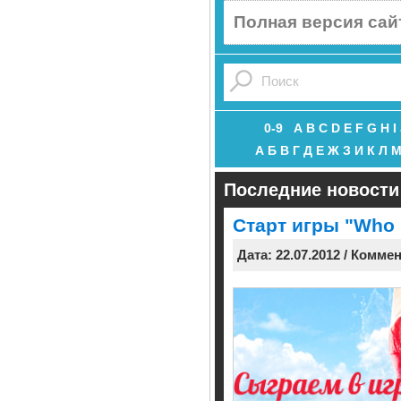
Полная версия сай
0-9
A
B
C
D
E
F
G
H
I
А
Б
В
Г
Д
Е
Ж
З
И
К
Л
Последние новости
Старт игры "Who 
Дата: 22.07.2012 / Комме