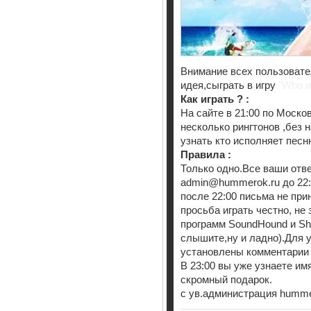
Внимание всех пользоват
идея,сыграть в игру
"Who и
Как играть ? :
На сайте в 21:00 по Моск
несколько рингтонов ,без 
узнать кто исполняет песн
Правила :
Только одно.Все ваши отв
admin@hummerok.ru до 22:0
после 22:00 письма не пр
просьба играть честно, не
программ SoundHound и Sh
слышите,ну и ладно).Для 
установлены комментарии 
В 23:00 вы уже узнаете им
скромный подарок.
с ув.администрация humme