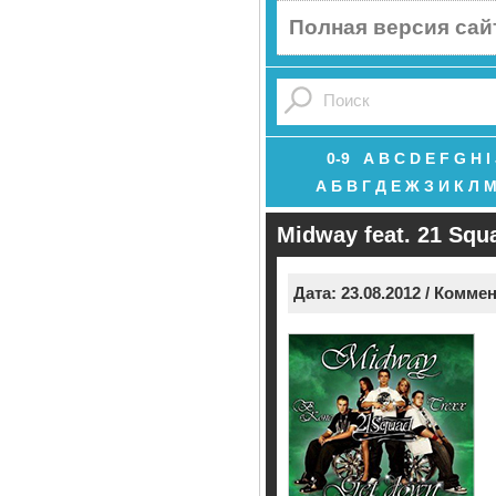
Полная версия сай
0-9
A
B
C
D
E
F
G
H
I
А
Б
В
Г
Д
Е
Ж
З
И
К
Л
Midway feat. 21 Squ
Дата: 23.08.2012 / Комме